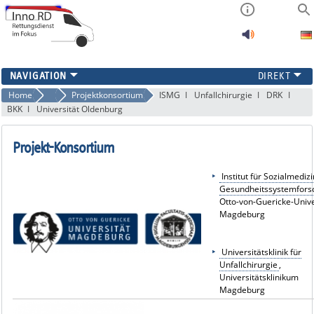
PROJEKTINFORMATION
Home
Projektinformation
Projektkonsortium
ISMG
Unfallchirurgie
DRK
BKK
Universität Oldenburg
FAQ
ERGEBNISSE
Projekt-Konsortium
KONTAKT
Institut für Sozialmediz
Gesundheitssystemfors
Otto-von-Guericke-Unive
Magdeburg
Universitätsklinik für
Unfallchirurgie
,
Universitätsklinikum
Magdeburg