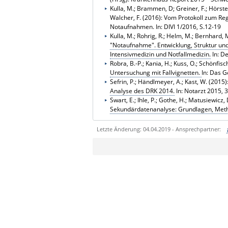
Kulla, M.; Brammen, D; Greiner, F.; Hörste
Walcher, F. (2016): Vom Protokoll zum Re
Notaufnahmen. In: DIVI 1/2016, S.12-19
Kulla, M.; Rohrig, R.; Helm, M.; Bernhard, M
"Notaufnahme". Entwicklung, Struktur und
Intensivmedizin und Notfallmedizin.
In: De
Robra, B.-P.; Kania, H.; Kuss, O.; Schönfisch
Untersuchung mit Fallvignetten.
In: Das G
Sefrin, P.; Händlmeyer, A.; Kast, W. (2015)
Analyse des DRK 2014.
In: Notarzt 2015, 3
Swart, E.; Ihle, P.; Gothe, H.; Matusiewicz,
Sekundärdatenanalyse: Grundlagen, Meth
Letzte Änderung: 04.04.2019 - Ansprechpartner:
Sie können eine Nachricht versenden an:
Ihre E-Mailadresse:
Ihr Anliegen: