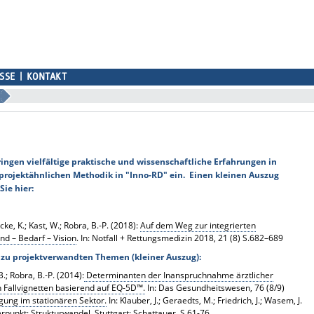
SSE
KONTAKT
ingen vielfältige praktische und wissenschaftliche Erfahrungen in
projektähnlichen Methodik in "Inno-RD" ein. Einen kleinen Auszug
ie hier:
cke, K.;
Kast, W.;
Robra, B.-P. (2018):
Auf dem Weg zur integrierten
nd – Bedarf – Vision
. In: Notfall + Rettungsmedizin 2018, 21 (8) S.682–689
 zu projektverwandten Themen (kleiner Auszug):
B.; Robra, B.-P.
(2014):
Determinanten der Inanspruchnahme ärztlicher
 Fallvignetten basierend auf EQ-5D™.
In: Das Gesundheitswesen, 76 (8/9)
gung im stationären Sektor.
In: Klauber, J.; Geraedts, M.; Friedrich, J.; Wasem, J.
punkt: Strukturwandel. Stuttgart: Schattauer, S.61-76