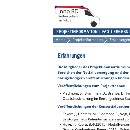
PROJEKTINFORMATION
FAQ
ERGEBNI
Home
Projektinformation
Erfahrungen
Erfahrungen
Die Mitglieder des Projekt-Konsortiums br
Bereichen der Notfallversorgung und der 
dazugehöriger Veröffentlichungen finden S
Veröffentlichungen zum Projektthema:
Piedmont, S.;
Brammen, D.;
Branse, D.;
Fo
Qualitätssicherung im Rettungsdienst: Sta
Veröffentlichungen der Konsortialpartner
Eckert, J.; Lichters, M.; Piedmont, S.; Vogt, 
Leistungen aus Patientensicht anhand von
Huke, T.; Robra, B.-P.(2015):
Notfallversor
(Hrsg): Krankenhaus-Report 2015 – Schwer