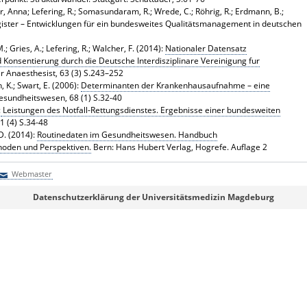
r, Anna; Lefering, R.; Somasundaram, R.; Wrede, C.; Röhrig, R.; Erdmann, B.;
gister – Entwicklungen für ein bundesweites Qualitätsmanagement in deutschen
.; Gries, A.; Lefering, R.; Walcher, F. (2014):
Nationaler Datensatz
 Konsentierung durch die Deutsche Interdisziplinare Vereinigung fur
r Anaesthesist, 63 (3) S.243–252
, K.; Swart, E. (2006):
Determinanten der Krankenhausaufnahme – eine
esundheitswesen, 68 (1) S.32-40
:
Leistungen des Notfall-Rettungsdienstes. Ergebnisse einer bundesweiten
1 (4) S.34-48
 D. (2014):
Routinedaten im Gesundheitswesen. Handbuch
oden und Perspektiven.
Bern: Hans Hubert Verlag, Hogrefe. Auflage 2
Webmaster
Webmaster
Datenschutzerklärung der Universitätsmedizin Magdeburg