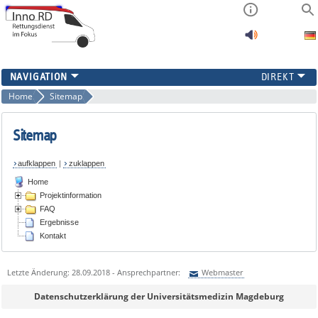
PROJEKTINFORMATION
Home
Sitemap
FAQ
ERGEBNISSE
Sitemap
KONTAKT
aufklappen
|
zuklappen
Home
Projektinformation
FAQ
Ergebnisse
Kontakt
Letzte Änderung: 28.09.2018 - Ansprechpartner:
Webmaster
Sie können eine Nachricht versenden an:
Webmaster
Datenschutzerklärung der Universitätsmedizin Magdeburg
Ihre E-Mailadresse: