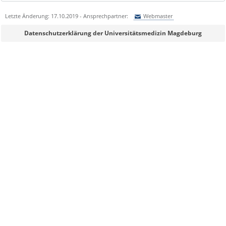
Letzte Änderung: 17.10.2019 - Ansprechpartner:
Webmaster
Sie können eine Nachricht versenden an:
Webmaster
Datenschutzerklärung der Universitätsmedizin Magdeburg
Ihre E-Mailadresse:
Ihr Anliegen:
Sicherheitsabfrage: