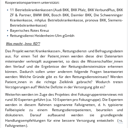
Kooperationspartnern unterstützt:
11 Betriebskrankenkassen (Audi BKK, BKK Pfalz, BKK VerbundPlus, BKK
ZF & Partner, BMW BKK, Bosch BKK, Daimler BKK, Die Schwenninger
Krankenkasse, mhplus Betriebskrankenkasse, pronova BKK, Siemens-
Betriebskrankenkasse)
Bayerisches Rotes Kreuz
Rettungsdienst Heidenheim-Ulm gGmbh
Was macht „Inno_RD“?
Das Projekt wertet Krankenkassen-, Rettungsdienst- und Befragungsdaten
aus. Für einen Teil der Patient_innen werden diese drei Datenarten
miteinander verknüpft ausgewertet, so dass die Wissenschaftler_innen
den Verlauf und die Ergebnisse der Rettungsdiensteinsätze erkennen
können. Dadurch sollen unter anderem folgende Fragen beantwortet
werden: Welche Gründe gibt es für den Rettungsdiensteinsatz? Werden
Patient_innen in die richtige Zielklinik gebracht? Wodurch treten
Verzögerungen auf? Welche Defizite in der Versorgung gibt es?
Weiterhin werden im Zuge des Projektes drei Fokusgruppeninterviews mit
rund 30 Experten geführt (ca. 10 Experten pro Fokusgruppe). Die Experten
werden in diesem Rahmen sogenannte Fallvignetten, d. h. typisierte
Fallbeispiele zu einem Rettungsdienstpatienten, beurteilen und
diskutieren. Darauf aufbauend werden sie grundlegende
Handlungsempfehlungen für eine bessere Versorgung entwickeln (
s.
Fallvignetten
).