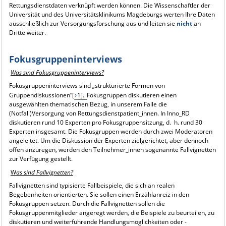
Rettungsdienstdaten verknüpft werden können. Die Wissenschaftler der
Universität und des Universitätsklinikums Magdeburgs werten Ihre Daten
ausschließlich zur Versorgungsforschung aus und leiten sie
nicht
an
Dritte weiter.
Fokusgruppeninterviews
Was sind Fokusgruppeninterviews?
Fokusgruppeninterviews sind „strukturierte Formen von
Gruppendiskussionen“[
1].
Fokusgruppen diskutieren einen
ausgewählten thematischen Bezug, in unserem Falle die
(Notfall)Versorgung von Rettungsdienstpatient_innen. In Inno_RD
diskutieren rund 10 Experten pro Fokusgruppensitzung, d. h. rund 30
Experten insgesamt. Die Fokusgruppen werden durch zwei Moderatoren
angeleitet. Um die Diskussion der Experten zielgerichtet, aber dennoch
offen anzuregen, werden den Teilnehmer_innen sogenannte Fallvignetten
zur Verfügung gestellt.
W
as sind Fallvignetten?
Fallvignetten sind typisierte Fallbeispiele, die sich an realen
Begebenheiten orientierten. Sie sollen einen Erzählanreiz in den
Fokusgruppen setzen. Durch die Fallvignetten sollen die
Fokusgruppenmitglieder angeregt werden, die Beispiele zu beurteilen, zu
diskutieren und weiterführende Handlungsmöglichkeiten oder -