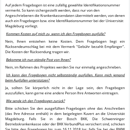
Auf jedem Fragebogen ist eine zufällig gewählte Identifikationsnummer
vermerkt. So kann sichergestellt werden, dass nur von den
Angeschriebenen die Krankenkassendaten übermittelt werden, von denen
auch ein Fragebogen bzw. eine Identifikationsnummer bei der Universität
Magdeburg vorliegt.
Kommen Kosten auf mich zu, wenn ich den Fragebogen ausfülle?
Nein, Ihnen entstehen keine Kosten. Dem Fragebogen liegt ein
Rücksendeumschlag bei mit dem Vermerk "Gebühr bezahlt Empfänger".
Die Kosten der Rücksendung tragen wir.
Bekomme ich nun ständig Post von Ihnen?
Nein, im Rahmen des Projektes werden Sie nur einmalig angeschrieben.
Ich kann den Fragebogen nicht selbstständig ausfüllen. Kann mich jemand
beim Ausfüllen unterstützen?
Ja, sollten Sie körperlich nicht in der Lage sein, den Fragebogen
auszufüllen, kann gerne eine andere Person Ihre Antworten eintragen.
Wie sende ich den Fragebogen zurück?
Bitte schicken Sie den ausgefüllten Fragebogen
ohne
das Anschreiben
(das Ihre Adresse enthält) in dem beigelegten Kuvert an die Universität
Magdeburg. Falls Sie in der Bosch BKK, Die Schwenninger
Betriebskrankenkasse oder der BKK VerbundPlus versichert sind, schicken
Sie bitte den Fragebogen bis zum 16.11.2018 los; falls Sie bei der BMW