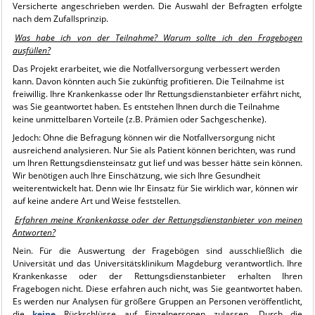
Versicherte angeschrieben werden. Die Auswahl der Befragten erfolgte
nach dem Zufallsprinzip.
Was habe ich von der Teilnahme?
Warum sollte ich den Fragebogen
ausfüllen?
Das Projekt erarbeitet, wie die Notfallversorgung verbessert werden
kann. Davon könnten auch Sie zukünftig profitieren. Die Teilnahme ist
freiwillig. Ihre Krankenkasse oder Ihr Rettungsdienstanbieter erfährt nicht,
was Sie geantwortet haben. Es entstehen Ihnen durch die Teilnahme
keine unmittelbaren Vorteile (z.B. Prämien oder Sachgeschenke).
Jedoch: Ohne die Befragung können wir die Notfallversorgung nicht
ausreichend analysieren. Nur Sie als Patient können berichten, was rund
um Ihren Rettungsdiensteinsatz gut lief und was besser hätte sein können.
Wir benötigen auch Ihre Einschätzung, wie sich Ihre Gesundheit
weiterentwickelt hat. Denn wie Ihr Einsatz für Sie wirklich war, können wir
auf keine andere Art und Weise feststellen.
Erfahren meine Krankenkasse oder der Rettungsdienstanbieter von meinen
Antworten?
Nein. Für die Auswertung der Fragebögen sind ausschließlich die
Universität und das Universitätsklinikum Magdeburg verantwortlich. Ihre
Krankenkasse oder der Rettungsdienstanbieter erhalten Ihren
Fragebogen nicht. Diese erfahren auch nicht, was Sie geantwortet haben.
Es werden nur Analysen für größere Gruppen an Personen veröffentlicht,
die
keine
Rückschlüsse auf Einzelpersonen zulassen. Durch die