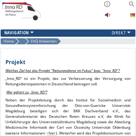
PROJEKTINFORMATION
Home
FAQ
FAQ Antworten
FAQ
ERGEBNISSE
Projekt
KONTAKT
Welches Ziel hat das Projekt "Rettungsdienst im Fokus" bzw. "Inno_RD"?
„Inno_RD“ ist ein Projekt, das zur Verbesserung der Versorgung von
Rettungsdienstpatienten in Deutschland beitragen soll.
Wer gehört zu „Inno_RD“?
Neben der Projektleitung durch das Institut für Sozialmedizin und
Gesundheitssystemforschung der Otto-von-Guericke Universität
Magdeburg beteiligen sich der BKK Dachverband e.V., das
Generalsekretariat des Deutschen Roten Kreuzes e.V, die Klinik für
Unfallchirurgie des Universitätsklinikums Magdeburg sowie die Abteilung
Medizinische Informatik der Carl von Ossietzky Universität Oldenburg
(weitere Informationen:
hier
). Weiterhin wird das Projektkonsortium von