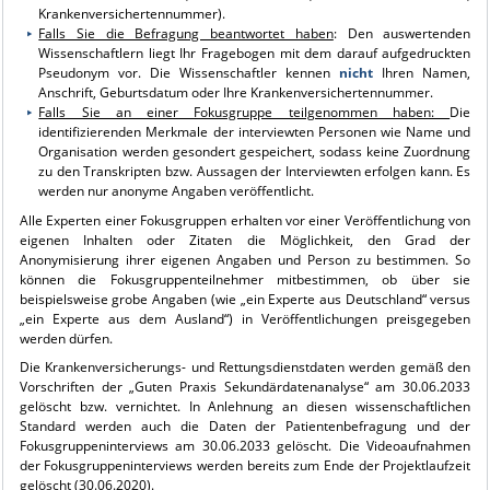
Krankenversichertennummer).
Falls Sie die Befragung beantwortet haben
: Den auswertenden
Wissenschaftlern liegt Ihr Fragebogen mit dem darauf aufgedruckten
Pseudonym vor. Die Wissenschaftler kennen
nicht
Ihren Namen,
Anschrift, Geburtsdatum oder Ihre Krankenversichertennummer.
Falls Sie an einer Fokusgruppe teilgenommen haben:
Die
identifizierenden Merkmale der interviewten Personen wie Name und
Organisation werden gesondert gespeichert, sodass keine Zuordnung
zu den Transkripten bzw. Aussagen der Interviewten erfolgen kann. Es
werden nur anonyme Angaben veröffentlicht.
Alle Experten einer Fokusgruppen erhalten vor einer Veröffentlichung von
eigenen Inhalten oder Zitaten die Möglichkeit, den Grad der
Anonymisierung ihrer eigenen Angaben und Person zu bestimmen. So
können die Fokusgruppenteilnehmer mitbestimmen, ob über sie
beispielsweise grobe Angaben (wie „ein Experte aus Deutschland“ versus
„ein Experte aus dem Ausland“) in Veröffentlichungen preisgegeben
werden dürfen.
Die Krankenversicherungs- und Rettungsdienstdaten werden gemäß den
Vorschriften der „Guten Praxis Sekundärdatenanalyse“ am 30.06.2033
gelöscht bzw. vernichtet. In Anlehnung an diesen wissenschaftlichen
Standard werden auch die Daten der Patientenbefragung und der
Fokusgruppeninterviews am 30.06.2033 gelöscht. Die Videoaufnahmen
der Fokusgruppeninterviews werden bereits zum Ende der Projektlaufzeit
gelöscht (30.06.2020).