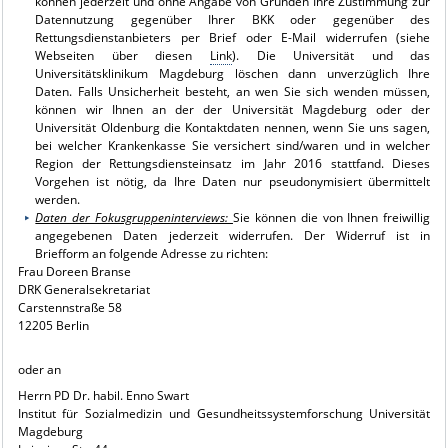
können jederzeit und ohne Angabe von Gründen Ihre Zustimmung zur
Datennutzung gegenüber Ihrer BKK oder gegenüber des
Rettungsdienstanbieters per Brief oder E-Mail widerrufen (siehe
Webseiten über diesen
Link
). Die Universität und das
Universitätsklinikum Magdeburg löschen dann unverzüglich Ihre
Daten. Falls Unsicherheit besteht, an wen Sie sich wenden müssen,
können wir Ihnen an der der Universität Magdeburg oder der
Universität Oldenburg die Kontaktdaten nennen, wenn Sie uns sagen,
bei welcher Krankenkasse Sie versichert sind/waren und in welcher
Region der Rettungsdiensteinsatz im Jahr 2016 stattfand. Dieses
Vorgehen ist nötig, da Ihre Daten nur pseudonymisiert übermittelt
werden.
Daten der Fokusgruppeninterviews:
Sie können die von Ihnen freiwillig
angegebenen Daten jederzeit widerrufen. Der Widerruf ist in
Briefform an folgende Adresse zu richten:
Frau Doreen Branse
DRK Generalsekretariat
Carstennstraße 58
12205 Berlin
oder an
Herrn PD Dr. habil. Enno Swart
Institut für Sozialmedizin und Gesundheitssystemforschung Universität
Magdeburg