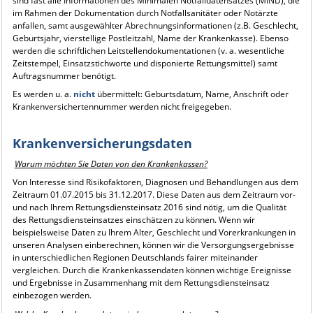
sind fast alle Informationen des Minimalen Notfalldatensatzes (MIND), die
im Rahmen der Dokumentation durch Notfallsanitäter oder Notärzte
anfallen, samt ausgewählter Abrechnungsinformationen (z.B. Geschlecht,
Geburtsjahr, vierstellige Postleitzahl, Name der Krankenkasse). Ebenso
werden die schriftlichen Leitstellendokumentationen (v. a. wesentliche
Zeitstempel, Einsatzstichworte und disponierte Rettungsmittel) samt
Auftragsnummer benötigt.
Es werden u. a.
nicht
übermittelt: Geburtsdatum, Name, Anschrift oder
Krankenversichertennummer werden nicht freigegeben.
Krankenversicherungsdaten
Warum möchten Sie Daten von den Krankenkassen?
Von Interesse sind Risikofaktoren, Diagnosen und Behandlungen aus dem
Zeitraum 01.07.2015 bis 31.12.2017. Diese Daten aus dem Zeitraum vor-
und nach Ihrem Rettungsdiensteinsatz 2016 sind nötig, um die Qualität
des Rettungsdiensteinsatzes einschätzen zu können. Wenn wir
beispielsweise Daten zu Ihrem Alter, Geschlecht und Vorerkrankungen in
unseren Analysen einberechnen, können wir die Versorgungsergebnisse
in unterschiedlichen Regionen Deutschlands fairer miteinander
vergleichen. Durch die Krankenkassendaten können wichtige Ereignisse
und Ergebnisse in Zusammenhang mit dem Rettungsdiensteinsatz
einbezogen werden.