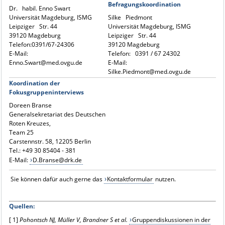
Befragungskoordination
Dr. habil. Enno Swart
Universität Magdeburg, ISMG
Silke Piedmont
Leipziger Str. 44
Universität Magdeburg, ISMG
39120 Magdeburg
Leipziger Str. 44
Telefon:0391/67-24306
39120 Magdeburg
E-Mail:
Telefon: 0391 / 67 24302
Enno.Swart@med.ovgu.de
E-Mail:
Silke.Piedmont@med.ovgu.de
Koordination der
Fokusgruppeninterviews
Doreen Branse
Generalsekretariat des Deutschen
Roten Kreuzes,
Team 25
Carstennstr. 58, 12205 Berlin
Tel.: +49 30 85404 - 381
E-Mail:
D.Branse@drk.de
Sie können dafür auch gerne das
Kontaktformular
nutzen.
Quellen:
[
1]
Pohontsch
NJ, Müller
V, Brandner
S et al.
Gruppendiskussionen in der