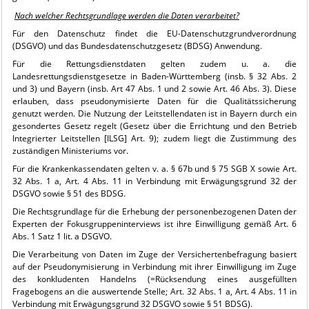
Nach welcher Rechtsgrundlage werden die Daten verarbeitet?
Für den Datenschutz findet die EU-Datenschutzgrundverordnung
(DSGVO) und das Bundesdatenschutzgesetz (BDSG) Anwendung.
Für die Rettungsdienstdaten gelten zudem u. a. die
Landesrettungsdienstgesetze in Baden-Württemberg (insb. § 32 Abs. 2
und 3) und Bayern (insb. Art 47 Abs. 1 und 2 sowie Art. 46 Abs. 3). Diese
erlauben, dass pseudonymisierte Daten für die Qualitätssicherung
genutzt werden. Die Nutzung der Leitstellendaten ist in Bayern durch ein
gesondertes Gesetz regelt (Gesetz über die Errichtung und den Betrieb
Integrierter Leitstellen [ILSG] Art. 9); zudem liegt die Zustimmung des
zuständigen Ministeriums vor.
Für die Krankenkassendaten gelten v. a. § 67b und § 75 SGB X sowie Art.
32 Abs. 1 a, Art. 4 Abs. 11 in Verbindung mit Erwägungsgrund 32 der
DSGVO sowie § 51 des BDSG.
Die Rechtsgrundlage für die Erhebung der personenbezogenen Daten der
Experten der Fokusgruppeninterviews ist ihre Einwilligung gemäß Art. 6
Abs. 1 Satz 1 lit. a DSGVO.
Die Verarbeitung von Daten im Zuge der Versichertenbefragung basiert
auf der Pseudonymisierung in Verbindung mit ihrer Einwilligung im Zuge
des konkludenten Handelns (=Rücksendung eines ausgefüllten
Fragebogens an die auswertende Stelle; Art. 32 Abs. 1 a, Art. 4 Abs. 11 in
Verbindung mit Erwägungsgrund 32 DSGVO sowie § 51 BDSG).