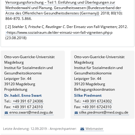
Versorgungsforschung – Teil 1: Einführung und Überlegungen zur
Methodenwahl und Planung. Gesundheitswesen (Bundesverband der
Arzte des Offentlichen Gesundheitsdienstes (Germany))
2018; 80(10):
864–870. S.866.
[
2]
Stiehler
S, Fritsche
C, Reutlinger
C
. Der Einsatz von Fall-Vignetten; 2012.
https://www.sozialraum.de/der-einsatz-von-fall-vignetten.php
p
(23.08.2018)
Otto-von-Guericke-Universität
Otto-von-Guericke-Universität
Magdeburg
Magdeburg
Institut für Sozialmedizin und
Institut für Sozialmedizin und
Gesundheitsökonomie
Gesundheitsökonomie
Leipziger Str. 44
Leipziger Str. 44
39120 Magdeburg
39120 Magdeburg
Projektleitung
Befragungskoordination
Dr. habil. Enno Swart
Silke Piedmont
Tel.:
+49 391 67 24306
Tel.:
+49 391 6724302
Fax:
+49 391 67 24310
Fax:
+49 391 6724310
enno.swart@med.ovgu.de
silke.piedmont@med.ovgu.de
Letzte Änderung: 12.09.2019 - Ansprechpartner:
Webmaster