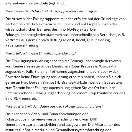
alternativen zu entwickeln (vgl.
[
2]).
Warum wurde ich für das Fokusgruppeninterview ausgewählt?
Die Auswahl der Fokusgruppenmitglieder erfolgte auf der Grundlage von
Recherchen der Projektmitarbeiter_innen und auf Empfehlungen des
wissenschaftlichen Beirates des Inno_RD-Projektes. Die
Fokusgruppenmitglieder stammen aus unterschiedlichen Bereichen, z. B.
Vertreter aus dem Bereich Rettungsdienst, Recht, Qualifizierung,
Patientenvertretung.
Wie erteile ich meine Einwilligungserklärung?
Die Einwilligungserklärung erhalten die Fokusgruppenmitglieder vorab
vom Generalsekretariat des Deutschen Roten Kreuzes e. V. proaktiv
zugeschickt. Falls Sie einer Teilnahme zugestimmt haben, aber wider
Erwarten keine Einwilligungserklärung erhalten haben, können Sie sich
gerne an Frau Doreen Branse (
D.Branse@drk.de
) wenden. Spätestens
zum Termin Ihrer Fokusgruppensitzung geben Sie vor Ort bitte Ihre
unterschriebene Einwilligungserklärung bei einem Projektmitarbeiter des
Inno_RD-Teams ab.
Was passiert mit den Daten aus den Fokusgruppeninterviews?
Die erhobenen Video- und Tonaufzeichnungen der
Fokusgruppeninterviews werden federführend vom DRK
Generalsekretariat transkribiert und ausgewertet. Die Mitarbeiter des
Instituts für Sozialmedizin und Gesundheitssystemforschung der