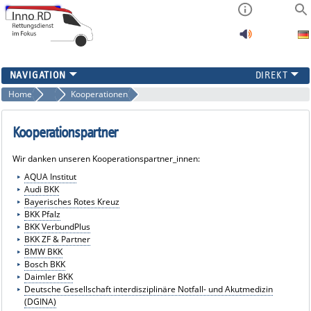
PROJEKTINFORMATION
Home
Projektinformation
Kooperationen
FAQ
ERGEBNISSE
Kooperationspartner
KONTAKT
Wir danken unseren Kooperationspartner_innen:
AQUA Institut
Audi BKK
Bayerisches Rotes Kreuz
BKK Pfalz
BKK VerbundPlus
BKK ZF & Partner
BMW BKK
Bosch BKK
Daimler BKK
Deutsche Gesellschaft interdisziplinäre Notfall- und Akutmedizin
(DGINA)